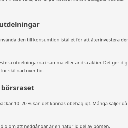
 utdelningar
nvända den till konsumtion istället för att återinvestera de
stera utdelningarna i samma eller andra aktier. Det ger dig
or skillnad över tid.
a börsraset
backar 10–20 % kan det kännas obehagligt. Många säljer då
ig om att nedgångar är en naturlig del av börsen.