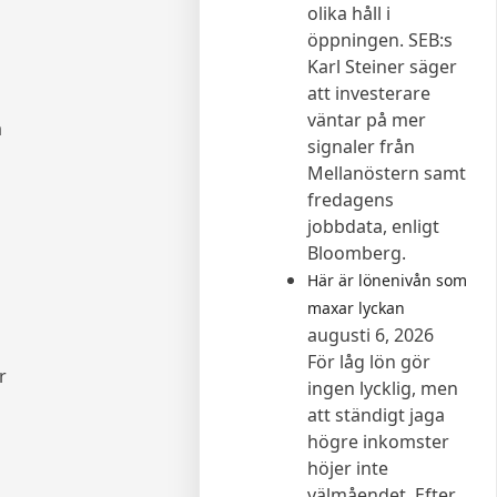
olika håll i
öppningen. SEB:s
a
Karl Steiner säger
att investerare
väntar på mer
a
signaler från
Mellanöstern samt
fredagens
jobbdata, enligt
Bloomberg.
Här är lönenivån som
maxar lyckan
augusti 6, 2026
För låg lön gör
r
ingen lycklig, men
att ständigt jaga
högre inkomster
höjer inte
välmåendet. Efter