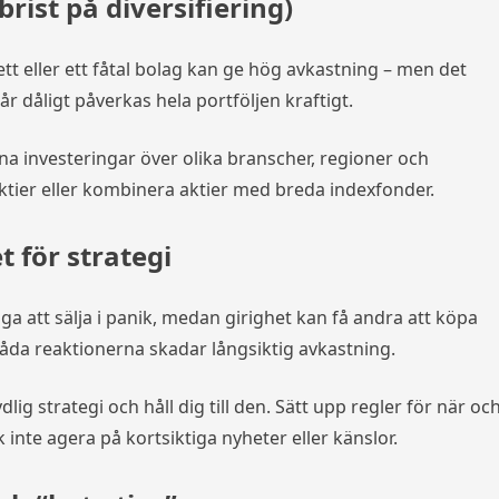
(brist på diversifiering)
 ett eller ett fåtal bolag kan ge hög avkastning – men det
r dåligt påverkas hela portföljen kraftigt.
na investeringar över olika branscher, regioner och
aktier eller kombinera aktier med breda indexfonder.
et för strategi
ga att sälja i panik, medan girighet kan få andra att köpa
Båda reaktionerna skadar långsiktig avkastning.
dlig strategi och håll dig till den. Sätt upp regler för när oc
k inte agera på kortsiktiga nyheter eller känslor.