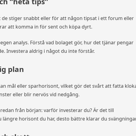
ch “heta tips”
 de stiger snabbt eller för att någon tipsat i ett forum eller
erar att komma in för sent och köpa dyrt.
egen analys. Förstå vad bolaget gör, hur det tjänar pengar
e. Investera aldrig i något du inte förstår.
ig plan
 mål eller sparhorisont, vilket gör det svårt att fatta klok
inster eller blir nervös vid nedgång.
edan från början: varför investerar du? Är det till
 längre horisont du har, desto bättre klarar du svängningar