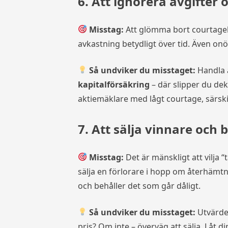
6. Att ignorera avgifter 
Misstag:
Att glömma bort courtagek
avkastning betydligt över tid. Även onö
Så undviker du misstaget:
Handla a
kapitalförsäkring
– där slipper du dekl
aktiemäklare med lågt courtage, särski
7. Att sälja vinnare och 
Misstag:
Det är mänskligt att vilja “
sälja en förlorare i hopp om återhämtnin
och behåller det som går dåligt.
Så undviker du misstaget:
Utvärder
pris? Om inte – överväg att sälja. Låt 