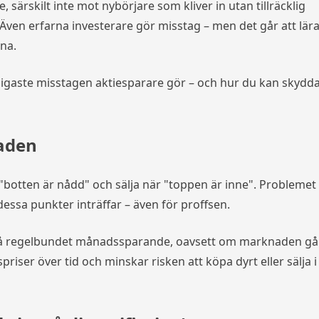
, särskilt inte mot nybörjare som kliver in utan tillräcklig
Även erfarna investerare gör misstag – men det går att lär
rna.
nligaste misstagen aktiesparare gör – och hur du kan skydd
aden
botten är nådd" och sälja när "toppen är inne". Problemet
 dessa punkter inträffar – även för proffsen.
å regelbundet månadssparande, oavsett om marknaden gå
priser över tid och minskar risken att köpa dyrt eller sälja i