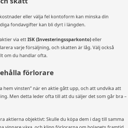
och skatt
ostnader eller välja fel kontoform kan minska din
diga fondavgifter kan bli dyrt i längden.
ktier via ett
ISK (Investeringssparkonto)
eller
arera varje försäljning, och skatten är låg. Välj också
lt om du handlar ofta.
behålla förlorare
ta hem vinsten” när en aktie gått upp, och att undvika att
g. Men detta leder ofta till att du säljer det som går bra –
a aktierna objektivt: Skulle du köpa dem i dag till samma
dina vinnare växa, och klipp förlorarna om bolagets framtid