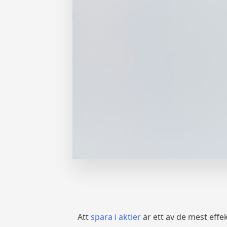
Att
spara i aktier
är ett av de mest effe