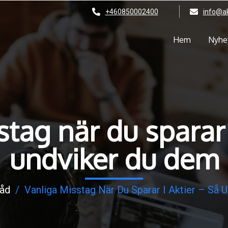
+460850002400
info@ak
Hem
Nyhe
tag när du sparar 
undviker du dem
Råd
/
Vanliga Misstag När Du Sparar I Aktier – Så 