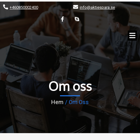
+460850002400
info@aktiespara.se
Om oss
Hem
/
Om Oss