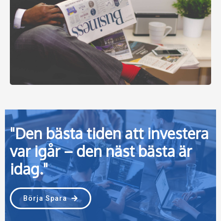
"Den bästa tiden att investera
var igår – den näst bästa är
idag."
Börja Spara