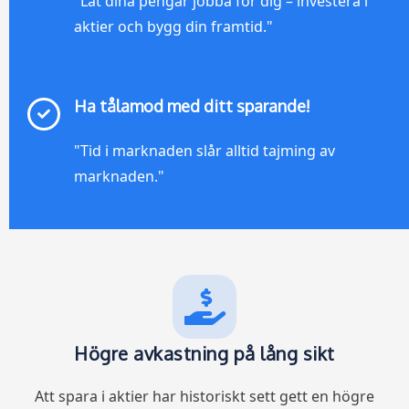
"Låt dina pengar jobba för dig – investera i
aktier och bygg din framtid."
Ha tålamod med ditt sparande!
"Tid i marknaden slår alltid tajming av
marknaden."
Högre avkastning på lång sikt
Att spara i aktier har historiskt sett gett en högre