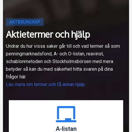
AKTIEKUNSKAP
Aktietermer och hjälp
Undrar du hur vissa saker går till och vad termer så som
penningmarknadsfond, A- och O-listan, reavinst,
schablonmetoden och Stockholmsbörsen med mera
betyder så kan du med säkerhet hitta svaren på dina
frågor här.
Läs mera om termer och få annan hjälp
A-listan