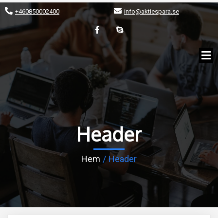
+460850002400
info@aktiespara.se
Header
Hem
/
Header