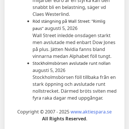
miljarder euro är en styrka kan den
snabbt bli en belastning, säger vd
Claes Westerlind.
Röd stängning på Wall Street: ”Rimlig
augusti 5, 2026
paus”
Wall Street inledde onsdagen starkt
men avslutade med enbart Dow Jones
på plus. Jätten Nvidia fanns bland
vinnarna medan Alphabet föll tungt.
Stockholmsbörsen avslutade runt nollan
augusti 5, 2026
Stockholmsbörsen föll tillbaka från en
stark öppning och avslutade runt
nollstrecket. Därmed bröts sviten med
fyra raka dagar med uppgångar.
Copyright © 2007 - 2025
www.aktiespara.se
All Rights Reserved
.